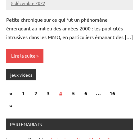
8 décembre 2022
rédaction
Petite chronique sur ce qui fut un phénomène
émergeant au milieu des années 2000 : les publicités
intrusives dans les MMO, en particuliers émanant des […]
Lire la suite
jeux videos
Pagination
Publications
«
1
2
3
4
5
6
…
16
des
précédentes
Articles
»
publications
suivants
PARTENARIATS