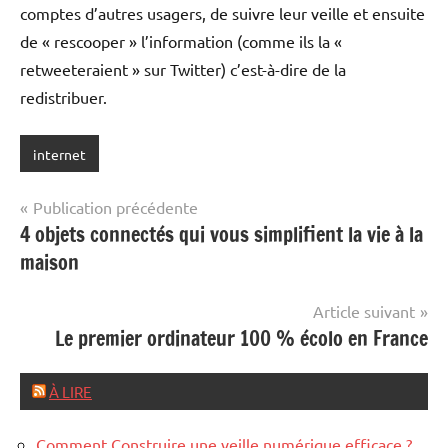
comptes d’autres usagers, de suivre leur veille et ensuite
de « rescooper » l’information (comme ils la «
retweeteraient » sur Twitter) c’est-à-dire de la
redistribuer.
internet
Navigation
Publication précédente
4 objets connectés qui vous simplifient la vie à la
de
maison
l’article
Article suivant
Le premier ordinateur 100 % écolo en France
À LIRE
Comment Construire une veille numérique efficace ?