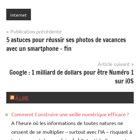
internet
Navigation
Publication précédente
5 astuces pour réussir ses photos de vacances
de
avec un smartphone – fin
l’article
Article suivant
Google : 1 milliard de dollars pour être Numéro 1
sur iOS
À LIRE
Comment Construire une veille numérique efficace ?
A l’heure où les informations de toutes natures ne
cessent de se multiplier – surtout avec l’IA – risquant à