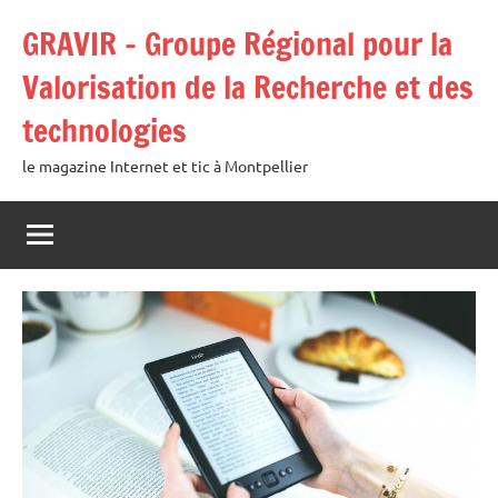
Aller
GRAVIR – Groupe Régional pour la
au
contenu
Valorisation de la Recherche et des
technologies
le magazine Internet et tic à Montpellier