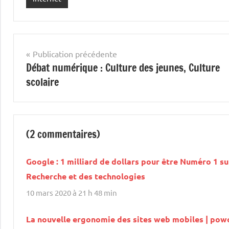
Navigation
Publication précédente
Débat numérique : Culture des jeunes, Culture
de
scolaire
l’article
(2 commentaires)
Google : 1 milliard de dollars pour être Numéro 1 su
Recherche et des technologies
10 mars 2020 à 21 h 48 min
La nouvelle ergonomie des sites web mobiles | pow