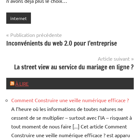
n’avons déjà plus le choix…
internet
Navigation
Publication précédente
Inconvénients du web 2.0 pour l’entreprise
de
l’article
Article suivant
La street view au service du mariage en ligne ?
À LIRE
Comment Construire une veille numérique efficace ?
A l’heure où les informations de toutes natures ne
cessent de se multiplier – surtout avec l’IA – risquant à
tout moment de nous faire [...] Cet article Comment
Construire une veille numérique efficace ? est apparu