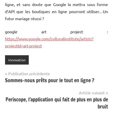
ligne, et sans doute que Google la mettra sous forme
d’API que les boutiques en ligne pourront utiliser…Un
futur mariage réussi ?
google art project :
https://www.google.com/culturalinstitute/artists?
projectId=art-project
innovation
Navigation
Publication précédente
Sommes-nous prêts pour le tout en ligne ?
de
l’article
Article suivant
Periscope, l’application qui fait de plus en plus de
bruit