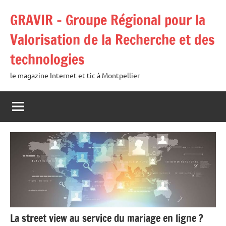
Aller
GRAVIR – Groupe Régional pour la
au
contenu
Valorisation de la Recherche et des
technologies
le magazine Internet et tic à Montpellier
La street view au service du mariage en ligne ?