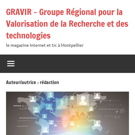
Aller
GRAVIR – Groupe Régional pour la
au
contenu
Valorisation de la Recherche et des
technologies
le magazine Internet et tic à Montpellier
Auteur/autrice :
rédaction