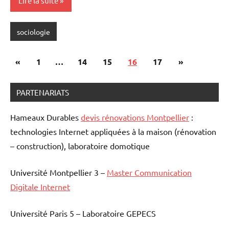
Lire la suite
sociologie
Pagination
Publications
Articles
«
1
…
14
15
16
17
»
des
précédentes
suivants
publications
PARTENARIATS
Hameaux Durables
devis rénovations Montpellier
:
technologies Internet appliquées à la maison (rénovation
– construction), laboratoire domotique
Université Montpellier 3 –
Master Communication
Digitale Internet
Université Paris 5 – Laboratoire GEPECS