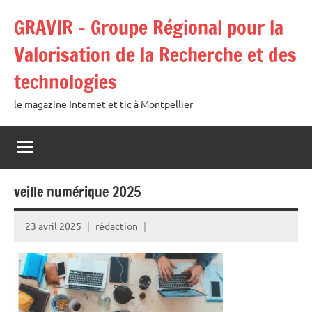
Aller
GRAVIR – Groupe Régional pour la
au
contenu
Valorisation de la Recherche et des
technologies
le magazine Internet et tic à Montpellier
veille numérique 2025
23 avril 2025
rédaction