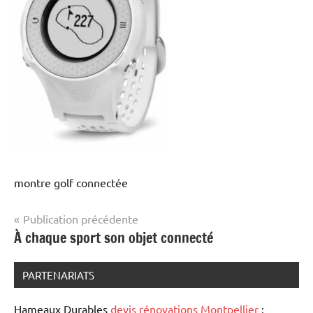
montre golf connectée
Navigation
Publication précédente
À chaque sport son objet connecté
de
l’article
PARTENARIATS
Hameaux Durables
devis rénovations Montpellier
: