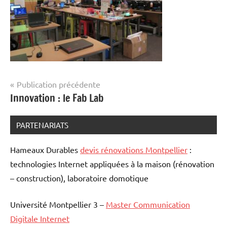
Navigation
Publication précédente
Innovation : le Fab Lab
de
l’article
PARTENARIATS
Hameaux Durables
devis rénovations Montpellier
:
technologies Internet appliquées à la maison (rénovation
– construction), laboratoire domotique
Université Montpellier 3 –
Master Communication
Digitale Internet