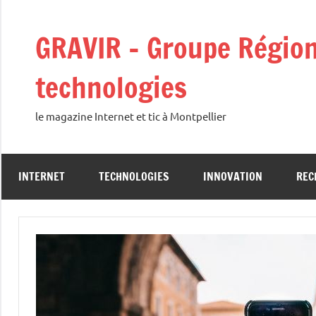
Aller
au
GRAVIR – Groupe Régiona
contenu
technologies
le magazine Internet et tic à Montpellier
INTERNET
TECHNOLOGIES
INNOVATION
REC