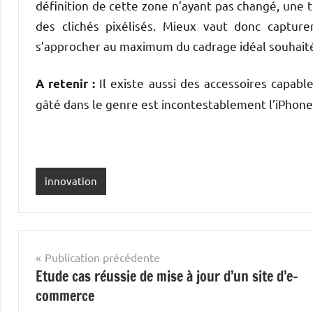
définition de cette zone n’ayant pas changé, une 
des clichés pixélisés. Mieux vaut donc capture
s’approcher au maximum du cadrage idéal souhaité.
Il existe aussi des accessoires capab
A retenir :
gâté dans le genre est incontestablement l’iPhone
innovation
Navigation
Publication précédente
Etude cas réussie de mise à jour d’un site d’e-
de
commerce
l’article