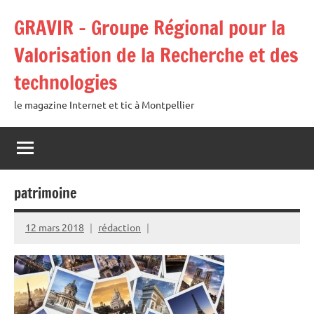
Aller
GRAVIR – Groupe Régional pour la
au
contenu
Valorisation de la Recherche et des
technologies
le magazine Internet et tic à Montpellier
patrimoine
12 mars 2018
rédaction