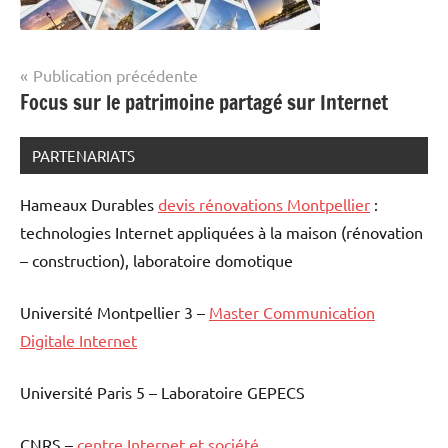
Navigation
Publication précédente
Focus sur le patrimoine partagé sur Internet
de
l’article
PARTENARIATS
Hameaux Durables
devis rénovations Montpellier
:
technologies Internet appliquées à la maison (rénovation
– construction), laboratoire domotique
Université Montpellier 3 –
Master Communication
Digitale Internet
Université Paris 5 – Laboratoire GEPECS
CNRS –
centre Internet et société