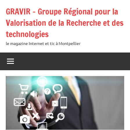
Aller
GRAVIR – Groupe Régional pour la
au
contenu
Valorisation de la Recherche et des
technologies
le magazine Internet et tic à Montpellier