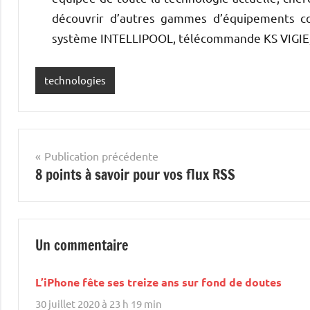
découvrir d’autres gammes d’équipements c
système INTELLIPOOL, télécommande KS VIGIE
technologies
Navigation
Publication précédente
8 points à savoir pour vos flux RSS
de
l’article
Un commentaire
L’iPhone fête ses treize ans sur fond de doutes
30 juillet 2020 à 23 h 19 min