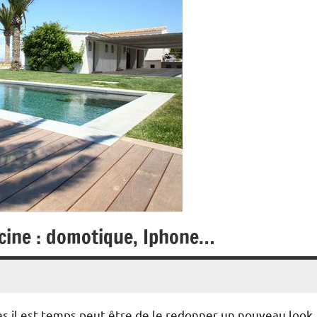
scine : domotique, Iphone…
es il est temps peut être de le redonner un nouveau look