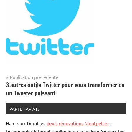
Navigation
Publication précédente
3 autres outils Twitter pour vous transformer en
de
un Tweeter puissant
l’article
PARTENARIATS
Hameaux Durables
devis rénovations Montpellier
:
technologies Internet appliquées à la maison (rénovation