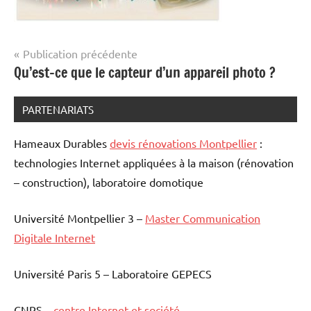
Navigation
Publication précédente
Qu’est-ce que le capteur d’un appareil photo ?
de
l’article
PARTENARIATS
Hameaux Durables
devis rénovations Montpellier
:
technologies Internet appliquées à la maison (rénovation
– construction), laboratoire domotique
Université Montpellier 3 –
Master Communication
Digitale Internet
Université Paris 5 – Laboratoire GEPECS
CNRS –
centre Internet et société