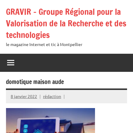
Aller
GRAVIR – Groupe Régional pour la
au
contenu
Valorisation de la Recherche et des
technologies
le magazine Internet et tic à Montpellier
domotique maison aude
8 janvier 2022
rédaction