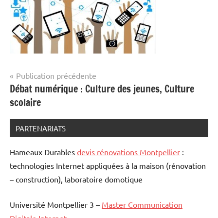
Navigation
Publication précédente
Débat numérique : Culture des jeunes, Culture
de
scolaire
l’article
PARTENARIATS
Hameaux Durables
devis rénovations Montpellier
:
technologies Internet appliquées à la maison (rénovation
– construction), laboratoire domotique
Université Montpellier 3 –
Master Communication
Digitale Internet