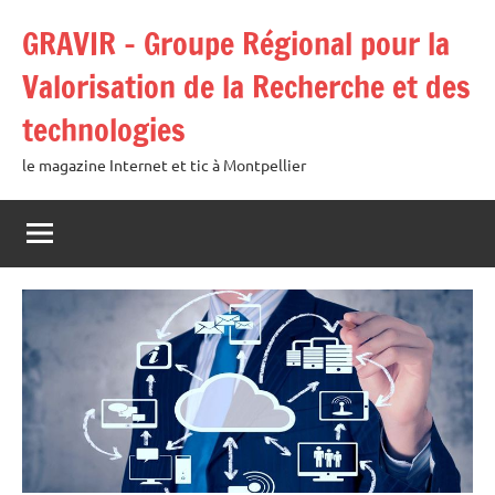
Aller
GRAVIR – Groupe Régional pour la
au
contenu
Valorisation de la Recherche et des
technologies
le magazine Internet et tic à Montpellier