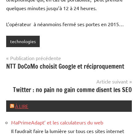
quelques minutes jusqu’à 12 à 24 heures.
L’opérateur à néanmoins fermé ses portes en 2015…
technologies
Navigation
Publication précédente
NTT DoCoMo choisit Google et réciproquement
de
l’article
Article suivant
Twitter : no pain no gain comme disent les SEO
À LIRE
MaPrimeAdapt’ et les calculateurs du web
Il faudrait faire la lumière sur tous ces sites internet