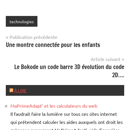
technologies
Navigation
Publication précédente
Une montre connectée pour les enfants
de
l’article
Article suivant
Le Bokode un code barre 3D évolution du code
2D….
À LIRE
MaPrimeAdapt’ et les calculateurs du web
Il faudrait faire la lumière sur tous ces sites internet
qui prétendent calculer les aides auxquels ont droit les