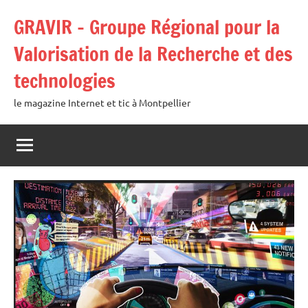
Aller
GRAVIR – Groupe Régional pour la
au
contenu
Valorisation de la Recherche et des
technologies
le magazine Internet et tic à Montpellier