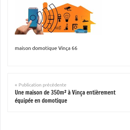
maison domotique Vinça 66
Navigation
Publication précédente
Une maison de 350m² à Vinça entièrement
de
équipée en domotique
l’article