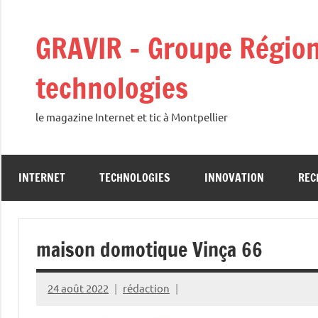
Aller
au
GRAVIR – Groupe Régiona
contenu
technologies
le magazine Internet et tic à Montpellier
INTERNET
TECHNOLOGIES
INNOVATION
REC
maison domotique Vinça 66
24 août 2022
rédaction